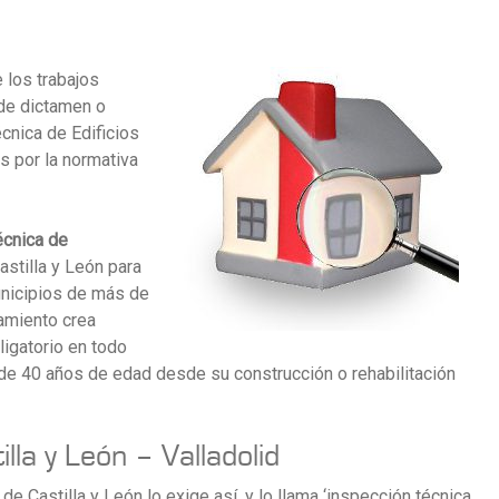
 los trabajos
 de dictamen o
cnica de Edificios
s por la normativa
écnica de
astilla y León para
unicipios de más de
amiento crea
ligatorio en todo
de 40 años de edad desde su construcción o rehabilitación
illa y León – Valladolid
e Castilla y León lo exige así, y lo llama ‘inspección técnica