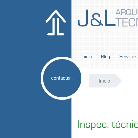
J
L
ARQU
&
TEC
Inicio
Blog
Servicios
contactar...
Inicio
Inspec. técni