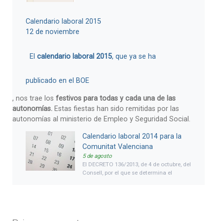
Calendario laboral 2015
12 de noviembre
El
calendario laboral 2015
, que ya se ha
publicado en el BOE
, nos trae los
festivos para todas y cada una de las
autonomías.
Estas fiestas han sido remitidas por las
autonomías al ministerio de Empleo y Seguridad Social.
Calendario laboral 2014 para la
Comunitat Valenciana
5 de agosto
El DECRETO 136/2013, de 4 de octubre, del
Consell, por el que se determina el
calendario laboral
de aplicación en el
ámbito territorial de la
Comunitat
Valenciana
para el año
2014
, publica el
calendario laboral 2014 para la
comunitat valenciana, indicando lo