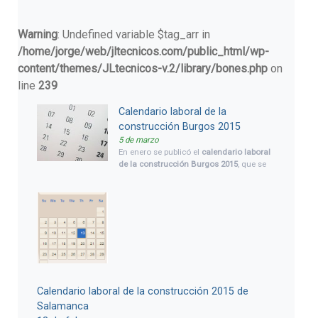
Warning
: Undefined variable $tag_arr in
/home/jorge/web/jltecnicos.com/public_html/wp-
content/themes/JLtecnicos-v.2/library/bones.php
on
line
239
Calendario laboral de la
construcción Burgos 2015
5 de marzo
En enero se publicó el
calendario laboral
de la construcción Burgos 2015
, que se
aplica a toda la
provincia de Burgos
,
salvo por los 2 días festivos, que serán
diferentes en cada municipio, puesto que
corresponderán a las fiestas locales.
Calendario laboral de la construcción 2015 de
Salamanca