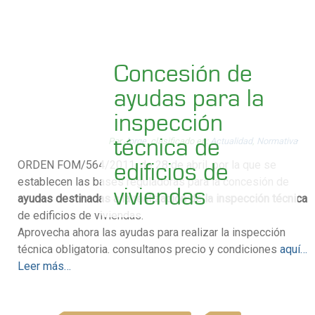
Concesión de
ayudas para la
inspección
Por
Jorge
, clasificado en:
Actualidad
,
Normativa
técnica de
ORDEN FOM/564/2011, de 28 de abril, por la que se
edificios de
establecen las bases reguladoras para la concesión de
viviendas
ayudas destinadas a la realización de la inspección técnica
de edificios de viviendas.
Aprovecha ahora las ayudas para realizar la inspección
técnica obligatoria. consultanos precio y condiciones
aquí…
Leer más…