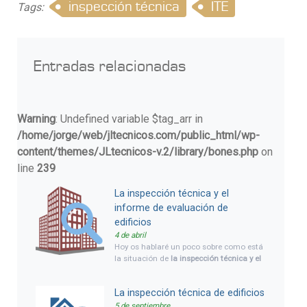
inspección técnica
ITE
Tags:
Entradas relacionadas
Warning
: Undefined variable $tag_arr in
/home/jorge/web/jltecnicos.com/public_html/wp-
content/themes/JLtecnicos-v.2/library/bones.php
on
line
239
La inspección técnica y el
informe de evaluación de
edificios
4 de abril
Hoy os hablaré un poco sobre como está
la situación de
la inspección técnica y el
informe de evaluación de edificios
en
estos momentos, situación legal y
La inspección técnica de edificios
novedades. Y daremos una visión global
de qué es cada cosa, inspección técnica
5 de septiembre