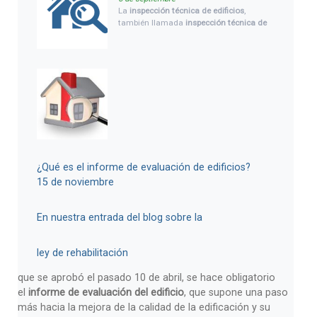
de edificios (ITE) e informe de evaluación
La
inspección técnica de edificios
,
de edificios (IEE), y cuando es necesario
también llamada
inspección técnica de
hacerla, así como las ayudas pevistas
edificaciones, ITE
, o conocida en Castilla
por el gobierno para este coste.
y León con el nombre que le ha dado su
reglamento de urbanismo
Inspección
técnica de construcciones, ITC
; sigue en
vigor, y es obligatoria para edificios de
cierta antigüedad, que en Castilla y León
es para los edificios que tengan más de
40 años.
¿Qué es el informe de evaluación de edificios?
15 de noviembre
En nuestra entrada del blog sobre la
ley de rehabilitación
que se aprobó el pasado 10 de abril, se hace obligatorio
el
informe de evaluación del edificio
, que supone una paso
más hacia la mejora de la calidad de la edificación y su