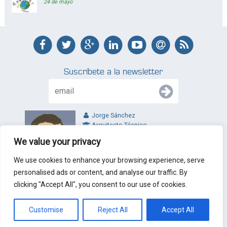
24 de mayo
Suscríbete a la newsletter
Jorge Sánchez
Arquitecto Técnico
jl@jltecnicos.com
We value your privacy
Valladolid - España
We use cookies to enhance your browsing experience, serve
personalised ads or content, and analyse our traffic. By
clicking "Accept All", you consent to our use of cookies.
© 2010 - 2026 J&L Arquitectos Técnicos. Todos los derechos
reservados.
Nota Legal
|
Politica de privacidad
|
Condiciones de
contratación
|
Mapa del web
Customise
Reject All
Accept All
Diseño y desarrollo web:
Xferica