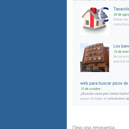
Tasació
26 de ago
Vistas la
como func
banco a so
queremos 
mismo a v
Los ban
16 de ener
No se si t
que me ha
realizado 
está emba
han queda
de comun
web para buscar pisos d
15 de octubre
¿Buscas casa pero estas harto
paran de bajar, es
una buena op
tendrás buena financiación as
Deja una respuesta