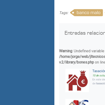
banco malo
Tags:
Entradas relacio
Warning
: Undefined variable
/home/jorge/web/jltecnico
v.2/library/bones.php
on lin
Tasació
15 de octu
En este d
de
tasaci
solicitar