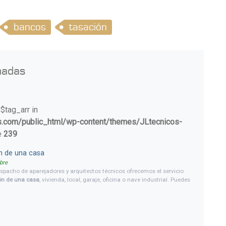
bancos
tasación
nadas
 $tag_arr in
s.com/public_html/wp-content/themes/JLtecnicos-
e
239
n de una casa
bre
espacho de aparejadores y arquitectos técnicos ofrecemos el servicio
ón de una casa
, vivienda, local, garaje, oficina o nave industrial. Puedes
nos libremente un presupuesto para una
tasación
.