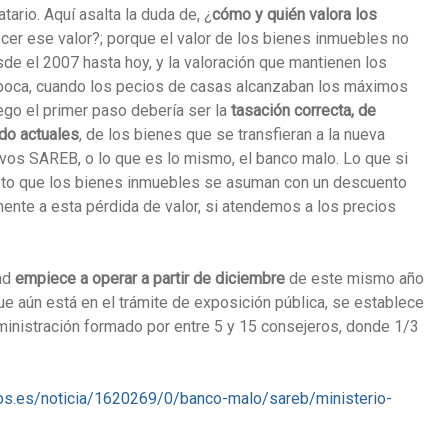
ario. Aquí asalta la duda de, ¿
cómo y quién valora los
er ese valor?; porque el valor de los bienes inmuebles no
e el 2007 hasta hoy, y la valoración que mantienen los
poca, cuando los pecios de casas alcanzaban los máximos
uego el primer paso debería ser la
tasación correcta, de
do actuales
, de los bienes que se transfieran a la nueva
vos SAREB, o lo que es lo mismo, el banco malo. Lo que si
isto que los bienes inmuebles se asuman con un descuento
ente a esta pérdida de valor, si atendemos a los precios
ad
empiece a operar a partir de diciembre
de este mismo año
que aún está en el trámite de exposición pública, se establece
inistración formado por entre 5 y 15 consejeros, donde 1/3
os.es/noticia/1620269/0/banco-malo/sareb/ministerio-