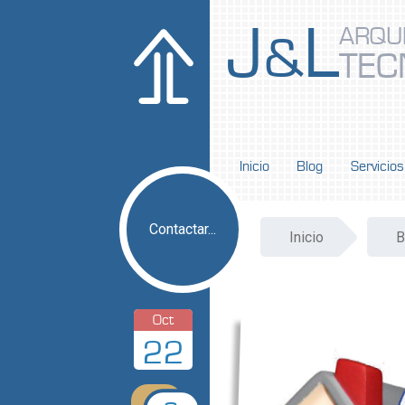
J
L
ARQU
&
TEC
Inicio
Blog
Servicios
Contactar...
Inicio
B
Oct
22