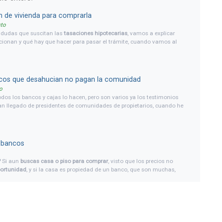
n de vivienda para comprarla
sto
s dudas que suscitan las
tasaciones hipotecarias
, vamos a explicar
ionan y qué hay que hacer para pasar el trámite, cuando vamos al
licitar financiación para ese piso tan estupendo y barato que
comprar, y nos dicen que tenemos que encargar una tasación del
er qué precio sale.
cos que desahucian no pagan la comunidad
o
odos los bancos y cajas lo hacen, pero son varios ya los testimonios
n llegado de presidentes de comunidades de propietarios, cuando he
inspecciones técnicas de edificios, que me dicen que tal o cual piso
rgado por un banco o caja, es decir, han ejecutado un desahucio y se
do en propiedad el piso, y que dicho
banco o caja no paga las cuotas
idad.
e bancos
?
Si aun
buscas casa o piso para comprar
, visto que los precios no
ortunidad
, y si la casa es propiedad de un banco, que son muchas,
egurada.