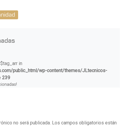
anidad
nadas
 $tag_arr in
s.com/public_html/wp-content/themes/JLtecnicos-
e
239
cionadas!
rónico no será publicada.
Los campos obligatorios están