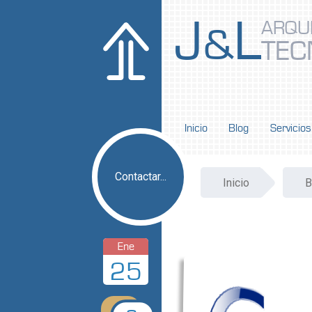
J
L
ARQU
&
TEC
Inicio
Blog
Servicios
Contactar...
Inicio
B
Ene
25