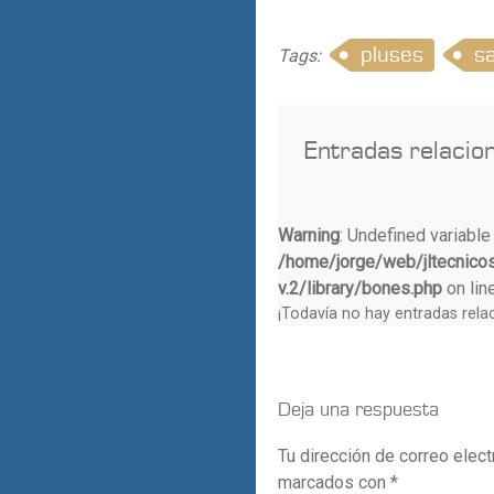
pluses
s
Tags:
Entradas relacio
Warning
: Undefined variable
/home/jorge/web/jltecnico
v.2/library/bones.php
on lin
¡Todavía no hay entradas rela
Deja una respuesta
Tu dirección de correo elect
marcados con
*