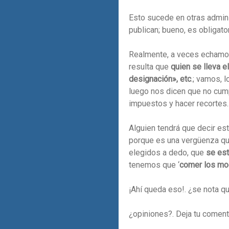
Esto sucede en otras admin
publican; bueno, es obligato
Realmente, a veces echamos 
resulta que
quien se lleva el
designación», etc
.; vamos, 
luego nos dicen que no cump
impuestos y hacer recortes.
Alguien tendrá que decir es
porque es una vergüenza que
elegidos a dedo, que
se est
tenemos que ‘
comer los m
¡Ahí queda eso!. ¿se nota q
¿opiniones?. Deja tu coment