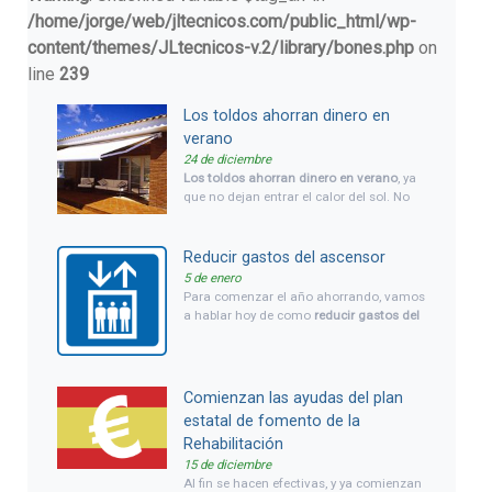
/home/jorge/web/jltecnicos.com/public_html/wp-
content/themes/JLtecnicos-v.2/library/bones.php
on
line
239
Los toldos ahorran dinero en
verano
24 de diciembre
Los toldos ahorran dinero en verano
, ya
que no dejan entrar el calor del sol. No
significa que no necesitemos refrigerar
nuestra casa si ponemos toldos, pero
evitaremos el recalentamiento propio del
Reducir gastos del ascensor
sol por las ventanas y puertas de
5 de enero
balcones y terrazas.
Para comenzar el año ahorrando, vamos
a hablar hoy de como
reducir gastos del
ascensor
, un gasto fijo y elevado para la
mayoría de las
comunidades de
propietarios
. De todos es sabido que, si
revisamos los presupuestos anuales de
Comienzan las ayudas del plan
la comunidad de propietarios que nos
estatal de fomento de la
dan en las asambleas ordinarias de
Rehabilitación
vecinos, vemos que un gasto importante
es el del
mantenimiento del ascensor,
y
15 de diciembre
también el de
las lineas de teléfono
de
Al fin se hacen efectivas, y ya comienzan