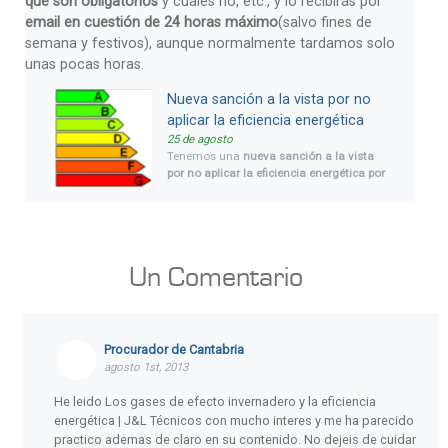
que son obligatorios
y cuales no, etc., y lo recibirás por
email en cuestión de 24 horas máximo
(salvo fines de
semana y festivos), aunque normalmente tardamos solo
unas pocas horas.
Nueva sanción a la vista por no
aplicar la eficiencia energética
25 de agosto
Tenemos una
nueva sanción a la vista
por no aplicar la eficiencia energética por
incumplimiento de plazos,
no es la
primera, pero parece que esto no va a
terminar. Debe ser difícil de aplicar,
puesto que España no es el único país en
ser expedientado nuevamente con
otra
Un
Comentario
posible sanción
por no aplicar la
eficiencia energética.
Procurador de Cantabria
agosto 1st, 2013
He leido Los gases de efecto invernadero y la eficiencia
energética | J&L Técnicos con mucho interes y me ha parecido
practico ademas de claro en su contenido. No dejeis de cuidar