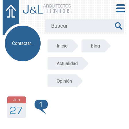
J
L
ARQUITECTOS
&
TECNICOS
Contactar...
Inicio
Blog
Actualidad
Opinión
Jun
1
27