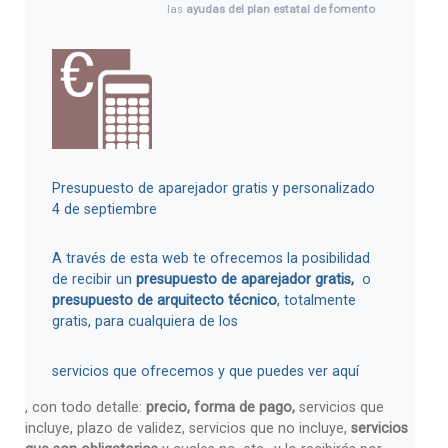
éstos, algo
obligatorio por normativa,
las
ayudas del plan estatal de fomento
pero quizá podamos reducir esos
de la Rehabilitación
. Con el fin de
gastos.
fomentar la rehabilitación en España
, se
ponen finalmente en marcha y
comienzan las ayudas que se publicaron
en el plan de fomento de la
rehabilitación.
Presupuesto de aparejador gratis y personalizado
4 de septiembre
A través de esta web te ofrecemos la posibilidad
de recibir un
presupuesto de aparejador gratis,
o
presupuesto de arquitecto técnico
, totalmente
gratis, para cualquiera de los
servicios que ofrecemos y que puedes ver aquí
, con todo detalle:
precio, forma de pago,
servicios que
incluye, plazo de validez, servicios que no incluye,
servicios