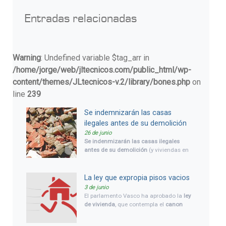
Entradas relacionadas
Warning
: Undefined variable $tag_arr in
/home/jorge/web/jltecnicos.com/public_html/wp-
content/themes/JLtecnicos-v.2/library/bones.php
on
line
239
Se indemnizarán las casas
ilegales antes de su demolición
26 de junio
Se indenmizarán las casas ilegales
antes de su demolición
(y viviendas en
general), cuando
sean declaradas
ilegales por orden judicial
. Así aparece
en el texto de la modificación que se
La ley que expropia pisos vacios
incluye en la tramitación
3 de junio
parlamentaria de la Ley Orgánica del
El parlamento Vasco ha aprobado la
ley
Poder Judicial (LOPJ), que se ha
de vivienda
, que contempla el
canon
tramitado en el senado para su
para pisos desocupados
y la capacidad
aprobación definitiva.
de
expropiación de viviendas vacías
a