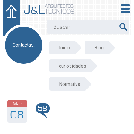
J
L
ARQUITECTOS
&
TECNICOS
Contactar...
Inicio
Blog
curiosidades
Normativa
Mar
58
08