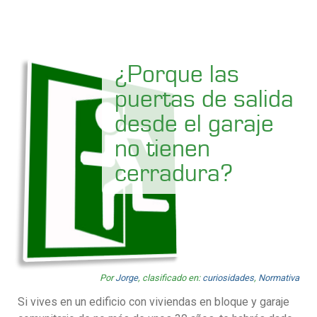
¿Porque las
puertas de salida
desde el garaje
no tienen
cerradura?
Por
Jorge
, clasificado en:
curiosidades
,
Normativa
Si vives en un edificio con viviendas en bloque y garaje