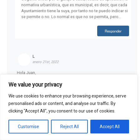
normativa urbanística, que es municipal, es decir, que cada
Ayuntamiento tiene la suya, por tanto no te puedo indicar si
se permite o no. Lo normal es que no se permita, pero…
Responder
L
enero 21st, 2022
Hola Juan,
We value your privacy
En mi vivienda, de más de 30 años, se baja al garaje a través del
ascensor. Una vez que sales de él, accedes a un pequeño
We use cookies to enhance your browsing experience, serve
cuarto y la única salida es por una puerta que accede
directamente al garaje. Pues resulta que esa puerta invade mi
personalised ads or content, and analyse our traffic. By
paso obligatorio para acceder a mi plaza de garaje, ya que se
clicking "Accept All", you consent to our use of cookies.
abre hacia afuera. Ahora está permanentemente abierta por el
tema COVID y no hay problema, pero algún día de nuevo se
volverá a cerrar…
Customise
Reject All
Accept All
Voy a pedir a la comunidad que cambie el sentido de apertura
de la puerta para que abra hacia dentro. Corro el riesgo de que