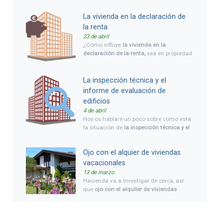
los bancos para su uso, algo similar a la
ley andaluza que fue rechazada por el
La vivienda en la declaración de
tribunal constitucional.
la renta
23 de abril
¿Cómo influye
la vivienda en la
declaración de la renta,
sea en propiedad
o alquiler?. ¿Tienes alguna vivienda de
tu propiedad alquilada?. Veamos cómo
influye
la vivienda en la declaración de la
La inspección técnica y el
renta
que tenemos que ir haciendo ya.
informe de evaluación de
edificios
4 de abril
Hoy os hablaré un poco sobre como está
la situación de
la inspección técnica y el
informe de evaluación de edificios
en
estos momentos, situación legal y
Ojo con el alquier de viviendas
novedades. Y daremos una visión global
de qué es cada cosa, inspección técnica
vacacionales
de edificios (ITE) e informe de evaluación
13 de marzo
de edificios (IEE), y cuando es necesario
Hacienda va a investigar de cerca, así
hacerla, así como las ayudas pevistas
que
ojo con el alquiler de viviendas
por el gobierno para este coste.
vacacionales,
y nos referimos a las
empresas que ponen sus pisos,
bungalows y chalets en alquiler para
periodos cortos de tiempo, lo que se dice