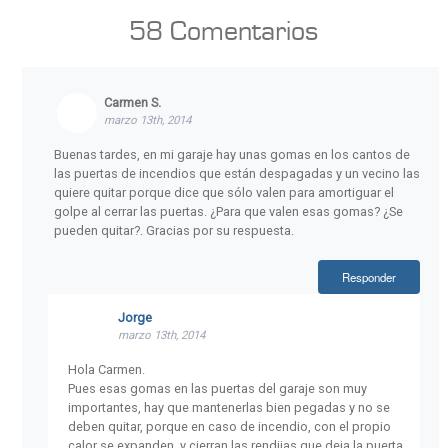
para unas vacaciones, con el fin de que
58
Comentarios
declaren todos sus ingresos y paguen
sus impuestos.
Carmen S.
marzo 13th, 2014
Buenas tardes, en mi garaje hay unas gomas en los cantos de
las puertas de incendios que están despagadas y un vecino las
quiere quitar porque dice que sólo valen para amortiguar el
golpe al cerrar las puertas. ¿Para que valen esas gomas? ¿Se
pueden quitar?. Gracias por su respuesta.
Responder
Jorge
marzo 13th, 2014
Hola Carmen.
Pues esas gomas en las puertas del garaje son muy
importantes, hay que mantenerlas bien pegadas y no se
deben quitar, porque en caso de incendio, con el propio
calor se expanden, y cierran las rendijas que deja la puerta,