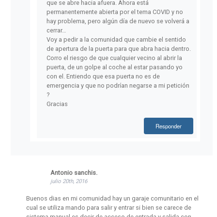
que se abre hacia afuera. Ahora está
permanentemente abierta por el tema COVID y no
hay problema, pero algún día de nuevo se volverá a
cerrar…
Voy a pedir a la comunidad que cambie el sentido
de apertura de la puerta para que abra hacia dentro.
Corro el riesgo de que cualquier vecino al abrir la
puerta, de un golpe al coche al estar pasando yo
con el. Entiendo que esa puerta no es de
emergencia y que no podrían negarse a mi petición
?
Gracias
Responder
Antonio sanchis.
julio 20th, 2016
Buenos dias en mi comunidad hay un garaje comunitario en el
cual se utiliza mando para salir y entrar si bien se carece de
sistema manual es decir de acceso de entrada y salida con