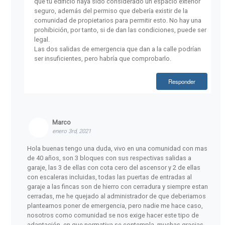
que tu edificio haya sido considerado un espacio exterior
seguro, además del permiso que debería existir de la
comunidad de propietarios para permitir esto. No hay una
prohibición, por tanto, si de dan las condiciones, puede ser
legal.
Las dos salidas de emergencia que dan a la calle podrían
ser insuficientes, pero habría que comprobarlo.
Responder
Marco
enero 3rd, 2021
Hola buenas tengo una duda, vivo en una comunidad con mas
de 40 años, son 3 bloques con sus respectivas salidas a
garaje, las 3 de ellas con cota cero del ascensor y 2 de ellas
con escaleras incluidas, todas las puertas de entradas al
garaje a las fincas son de hierro con cerradura y siempre estan
cerradas, me he quejado al administrador de que deberiamos
plantearnos poner de emergencia, pero nadie me hace caso,
nosotros como comunidad se nos exige hacer este tipo de
adaptación, en que normativa se contempla, muchas gracias