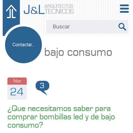
J
L
ARQUITECTOS
&
TECNICOS
Contactar...
bajo consumo
Nov
3
24
¿Que necesitamos saber para
comprar bombillas led y de bajo
consumo?