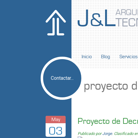
J
L
ARQU
&
TEC
Inicio
Blog
Servicios
Contactar...
proyecto d
Proyecto de Decr
May
03
Publicado por
Jorge
. Clasificado e