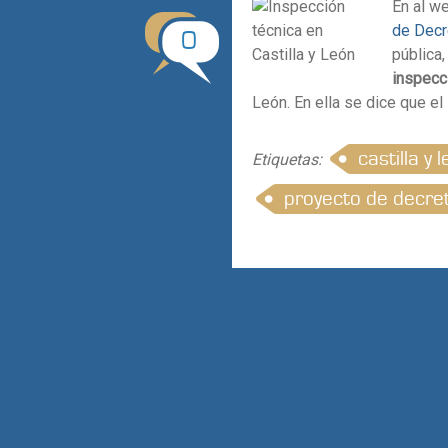
En al we
de Decr
0
pública,
inspecc
León. En ella se dice que el
castilla y 
Etiquetas:
proyecto de decre