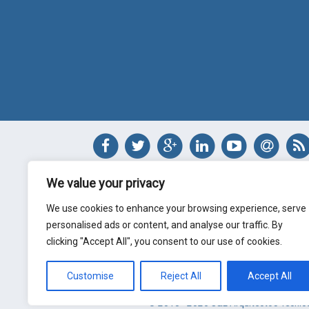
We value your privacy
Jorge Sánchez
We use cookies to enhance your browsing experience, serve
Arquitecto Técnico
personalised ads or content, and analyse our traffic. By
jl@jltecnicos.com
clicking "Accept All", you consent to our use of cookies.
Valladolid - España
Customise
Reject All
Accept All
© 2010 - 2026 J&L Arquitectos Técnic