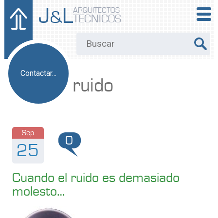
J
L
ARQUITECTOS
&
TECNICOS
Contactar...
ruido
Sep
0
25
Cuando el ruido es demasiado
molesto…