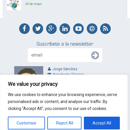
24 de mayo
Suscríbete a la newsletter
Jorge Sánchez
Arquitecto Técnico
jl@jltecnicos.com
We value your privacy
Valladolid - España
We use cookies to enhance your browsing experience, serve
personalised ads or content, and analyse our traffic. By
clicking "Accept All", you consent to our use of cookies.
© 2010 - 2026 J&L Arquitectos Técnicos. Todos los derechos
reservados.
Nota Legal
|
Politica de privacidad
|
Condiciones de
contratación
|
Mapa del web
Customise
Reject All
Accept All
Diseño y desarrollo web:
Xferica