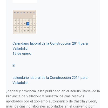
por el gobierno para este coste.
y León con el nombre que le ha dado su
reglamento de urbanismo
Inspección
técnica de construcciones, ITC
; sigue en
vigor, y es obligatoria para edificios de
cierta antigüedad, que en Castilla y León
es para los edificios que tengan más de
40 años.
Calendario laboral de la Construcción 2014 para
Valladolid
15 de enero
El
calendario laboral de la Construcción 2014 para
Valladolid
, capital y provincia, está publicado en el Boletín Oficial de la
Provincia de Valladolid y muestra los días festivos
aprobados por el gobierno autonómico de Castilla y León,
más los días no laborales acordados en el convenio por