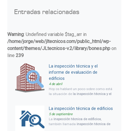
Entradas relacionadas
Warning
: Undefined variable $tag_arr in
/home/jorge/web/jltecnicos.com/public_html/wp-
content/themes/JLtecnicos-v.2/library/bones.php
on
line
239
La inspección técnica y el
informe de evaluación de
edificios
4 de abril
Hoy os hablaré un poco sobre como está
la situación de
la inspección técnica y el
informe de evaluación de edificios
en
estos momentos, situación legal y
La inspección técnica de edificios
novedades. Y daremos una visión global
de qué es cada cosa, inspección técnica
5 de septiembre
de edificios (ITE) e informe de evaluación
La
inspección técnica de edificios
,
de edificios (IEE), y cuando es necesario
también llamada
inspección técnica de
hacerla, así como las ayudas pevistas
edificaciones, ITE
, o conocida en Castilla