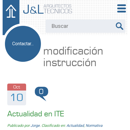
J
L
ARQUITECTOS
&
TECNICOS
Contactar...
modificación
instrucción
Oct
0
10
Actualidad en ITE
Publicado por
Jorge
. Clasificado en:
Actualidad
,
Normativa