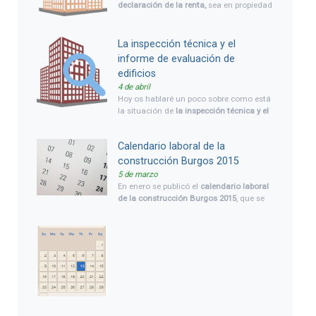
declaración de la renta,
sea en propiedad
o alquiler?. ¿Tienes alguna vivienda de
tu propiedad alquilada?. Veamos cómo
influye
la vivienda en la declaración de la
La inspección técnica y el
renta
que tenemos que ir haciendo ya.
informe de evaluación de
edificios
4 de abril
Hoy os hablaré un poco sobre como está
la situación de
la inspección técnica y el
informe de evaluación de edificios
en
estos momentos, situación legal y
Calendario laboral de la
novedades. Y daremos una visión global
de qué es cada cosa, inspección técnica
construcción Burgos 2015
de edificios (ITE) e informe de evaluación
5 de marzo
de edificios (IEE), y cuando es necesario
En enero se publicó el
calendario laboral
hacerla, así como las ayudas pevistas
de la construcción Burgos 2015
, que se
por el gobierno para este coste.
aplica a toda la
provincia de Burgos
,
salvo por los 2 días festivos, que serán
diferentes en cada municipio, puesto que
corresponderán a las fiestas locales.