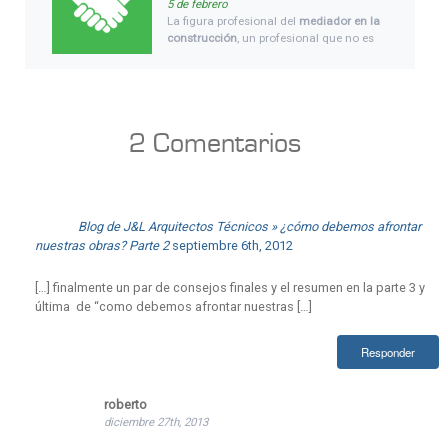
5 de febrero
La figura profesional del
mediador en la
construcción
, un profesional que no es
un abogado, sino que es un
experto en
mediación en conflictos
relacionados
con la construcción, como es nuestro
caso, siendo arquitectos técnicos y
teniendo experiencia desde el año 1999
2
Comentarios
en el mundo de la construcción y
mercado inmobiliario y valoraciones.
Blog de J&L Arquitectos Técnicos » ¿cómo debemos afrontar
nuestras obras? Parte 2
septiembre 6th, 2012
[…] finalmente un par de consejos finales y el resumen en la parte 3 y
última de “como debemos afrontar nuestras […]
Responder
roberto
diciembre 27th, 2013