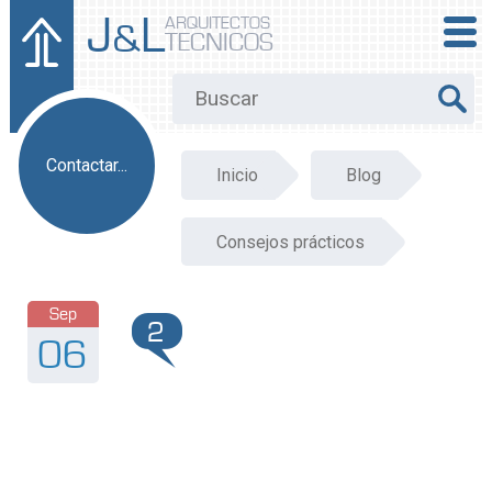
J
L
ARQUITECTOS
&
TECNICOS
Contactar...
Inicio
Blog
Consejos prácticos
Sep
2
06