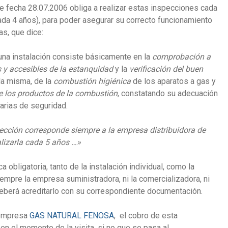
 fecha 28.07.2006 obliga a realizar estas inspecciones cada
ada 4 años), para poder asegurar su correcto funcionamiento
as, que dice:
una instalación consiste básicamente en la
comprobación a
s y accesibles de la estanquidad
y la
verificación del buen
la misma, de la
combustión higiénica
de los aparatos a gas y
e los productos de la combustión
, constatando su adecuación
arias de seguridad.
pección corresponde siempre a la empresa distribuidora de
alizarla cada 5 años …»
 obligatoria, tanto de la instalación individual, como la
empre la empresa suministradora, ni la comercializadora, ni
 deberá acreditarlo con su correspondiente documentación.
 empresa
GAS NATURAL FENOSA
, el cobro de esta
en el momento de la visita, si no que se pasa al