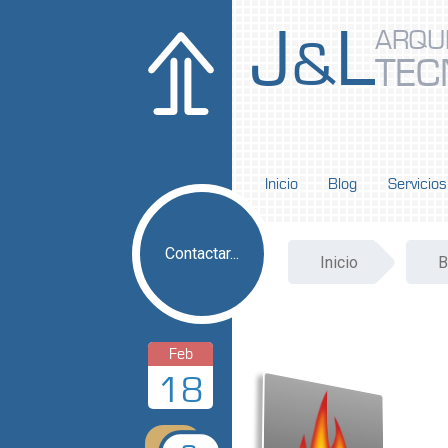
J
L
ARQU
&
TEC
Inicio
Blog
Servicios
Contactar...
Inicio
B
Feb
18