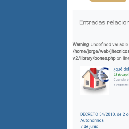
Entradas relacio
Warning
: Undefined variable
/home/jorge/web/jltecnico
v.2/library/bones.php
on lin
¿qué deb
18 de sep
Cuando
c
asegurarn
muy desag
buen dine
legalment
no sea un
(solo pint
expropiaci
DECRETO 54/2010, de 2 de
Autonómica
7 de junio