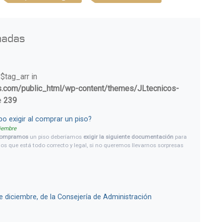
nadas
 $tag_arr in
s.com/public_html/wp-content/themes/JLtecnicos-
e
239
o exigir al comprar un piso?
tiembre
ompramos
un piso deberíamos
exigir la siguiente documentación
para
os que está todo correcto y legal, si no queremos llevarnos sorpresas
radables, con las que luego no sepamos qué hacer, y nos cueste un
ro solucionarlas. Lo primero es comprobar que la
vivienda está
e terminada
, es decir, que tiene toda la documentación tramitada, que
a obra que quedó a medias, aunque le falte muy poco para terminar
ar y poco más) y resulte muy barata; por ejemplo, en subastas por
ones, ejecución de hipotecas, etc.
 diciembre, de la Consejería de Administración