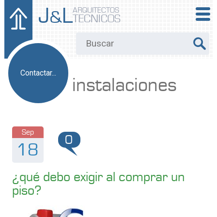
J
L
ARQUITECTOS
&
TECNICOS
Contactar...
instalaciones
Sep
0
18
¿qué debo exigir al comprar un
piso?