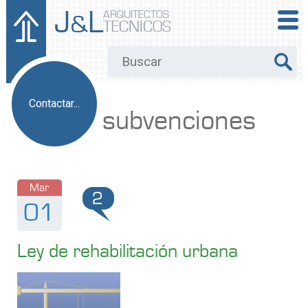
J
L
ARQUITECTOS
&
TECNICOS
Contactar...
subvenciones
Mar
2
01
Ley de rehabilitación urbana